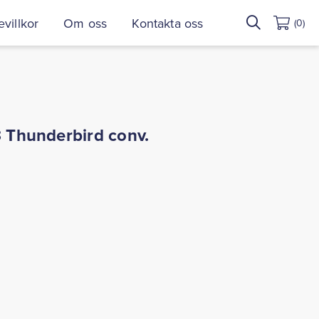
Sök
villkor
Om oss
Kontakta oss
(0)
efter:
3 Thunderbird conv.