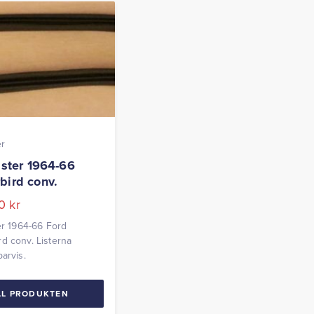
er
ister 1964-66
bird conv.
00
kr
ter 1964-66 Ford
d conv. Listerna
arvis.
LL PRODUKTEN