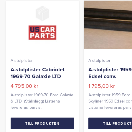
A-stolplister
A-stolplister
A-stolplister Cabriolet
A-stolplister 195
1969-70 Galaxie LTD
Edsel conv.
4 795,00
kr
1 795,00
kr
A-stolplister 1969-70 Ford Galaxie
A-stolplister 1959 Ford
& LTD (Stålinlägg) Listerna
Skyliner 1959 Edsel co
levereras parvis.
Listerna levereras parvi
TILL PRODUKTEN
TILL PRODUK