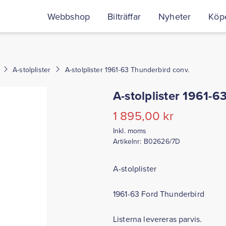
Webbshop
Bilträffar
Nyheter
Köpe
A-stolplister
A-stolplister 1961-63 Thunderbird conv.
A-stolplister 1961-6
1 895,00
kr
Inkl. moms
Artikelnr:
B02626/7D
A-stolplister
1961-63 Ford Thunderbird
Listerna levereras parvis.