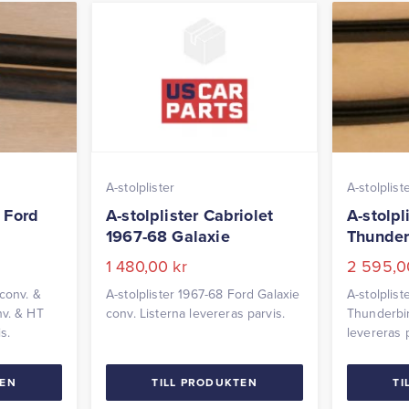
A-stolplister
A-stolplist
9 Ford
A-stolplister Cabriolet
A-stolpl
1967-68 Galaxie
Thunder
1 480,00
kr
2 595,
 conv. &
A-stolplister 1967-68 Ford Galaxie
A-stolplis
nv. & HT
conv. Listerna levereras parvis.
Thunderbir
s.
levereras p
TEN
TILL PRODUKTEN
TI