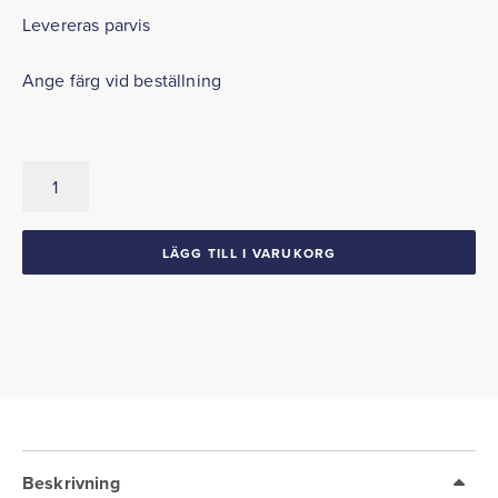
Levereras parvis
Ange färg vid beställning
A-
stolplister
Invändiga
1969
LÄGG TILL I VARUKORG
Camaro
Firebird
conv
mängd
Beskrivning