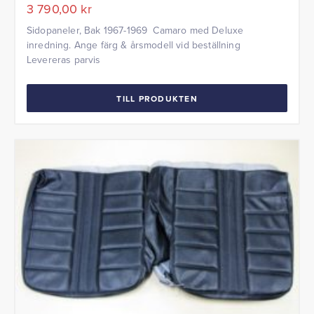
3 790,00
kr
Sidopaneler, Bak 1967-1969 Camaro med Deluxe
inredning. Ange färg & årsmodell vid beställning
Levereras parvis
TILL PRODUKTEN