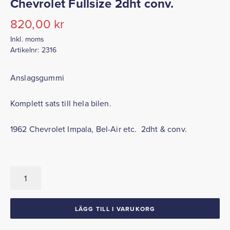
Chevrolet Fullsize 2dht conv.
820,00
kr
Inkl. moms
Artikelnr:
2316
Anslagsgummi
Komplett sats till hela bilen.
1962 Chevrolet Impala, Bel-Air etc. 2dht & conv.
Anslagsgummi
Komplett
sats
1962
LÄGG TILL I VARUKORG
Chevrolet
Fullsize