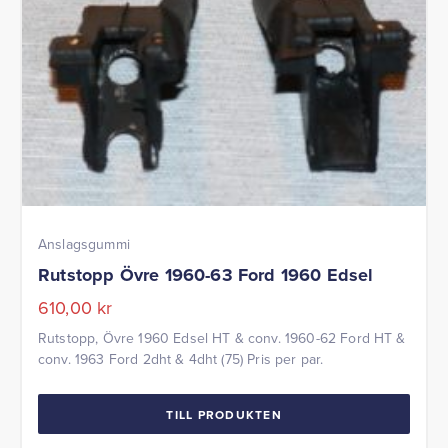
Anslagsgummi
Rutstopp Övre 1960-63 Ford 1960 Edsel
610,00
kr
Rutstopp, Övre 1960 Edsel HT & conv. 1960-62 Ford HT &
conv. 1963 Ford 2dht & 4dht (75) Pris per par.
TILL PRODUKTEN