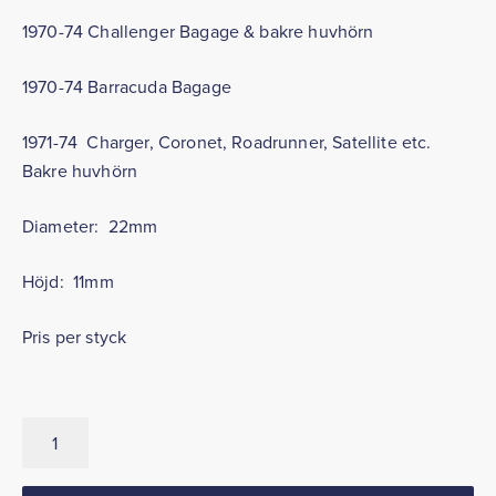
1970-74 Challenger Bagage & bakre huvhörn
1970-74 Barracuda Bagage
1971-74 Charger, Coronet, Roadrunner, Satellite etc.
Bakre huvhörn
Diameter: 22mm
Höjd: 11mm
Pris per styck
Anslagsgummi
för
huv