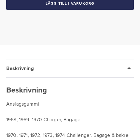
o
LÄGG TILL I VARUKORG
bagage
1968-
74
Mopar
mängd
Beskrivning
Beskrivning
Anslagsgummi
1968, 1969, 1970 Charger, Bagage
1970, 1971, 1972, 1973, 1974 Challenger, Bagage & bakre