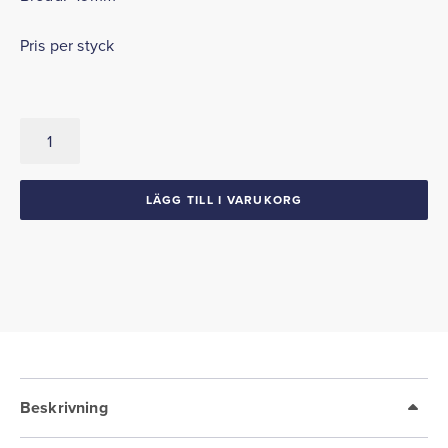
Pris per styck
Anslagsgummi
för
huv/skärm
1961-
LÄGG TILL I VARUKORG
64
Cadillac
mängd
Beskrivning