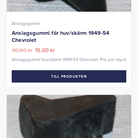
Anslagsgummi
Anslagsgummi för huv/skärm 1949-54
Chevrolet
Det
Det
30,00
kr
15,00
kr
ursprungliga
nuvarande
Anslagsgummi huv/skärm 1949-54 Chevrolet Pris per styck
priset
priset
var:
är:
TILL PRODUKTEN
30,00 kr.
15,00 kr.