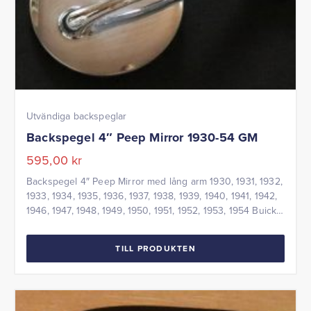
Utvändiga backspeglar
Backspegel 4″ Peep Mirror 1930-54 GM
595,00
kr
Backspegel 4″ Peep Mirror med lång arm 1930, 1931, 1932,
1933, 1934, 1935, 1936, 1937, 1938, 1939, 1940, 1941, 1942,
1946, 1947, 1948, 1949, 1950, 1951, 1952, 1953, 1954 Buick,
Cadillac, Chevrolet, Oldsmobile, Pontiac
TILL PRODUKTEN