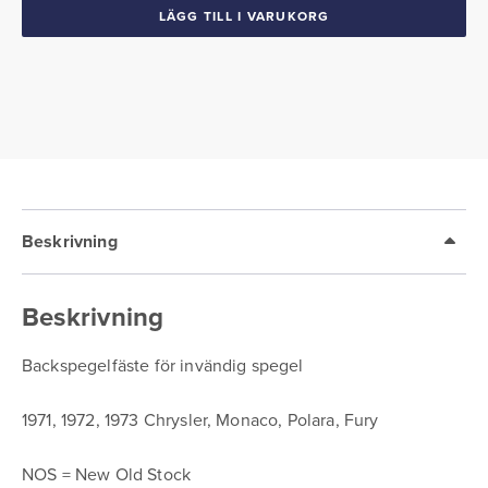
73
LÄGG TILL I VARUKORG
Chrysler
Monaco
Polara
Fury
mängd
Beskrivning
Beskrivning
Backspegelfäste för invändig spegel
1971, 1972, 1973 Chrysler, Monaco, Polara, Fury
NOS = New Old Stock