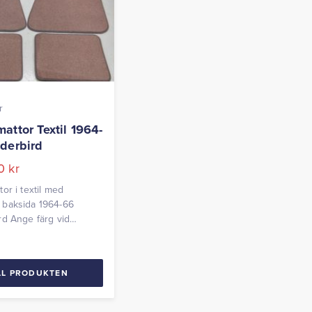
r
attor Textil 1964-
derbird
00
kr
or i textil med
baksida 1964-66
d Ange färg vid
g
LL PRODUKTEN