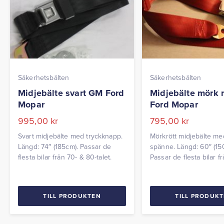
Säkerhetsbälten
Säkerhetsbälten
Midjebälte svart GM Ford
Midjebälte mörk 
Mopar
Ford Mopar
995,00
kr
795,00
kr
Svart midjebälte med tryckknapp.
Mörkrött midjebälte me
Längd: 74″ (185cm). Passar de
spänne. Längd: 60″ (15
flesta bilar från 70- & 80-talet.
Passar de flesta bilar f
60-talet. Passar även 
och äldre veteranbilar.
TILL PRODUKTEN
TILL PRODUK