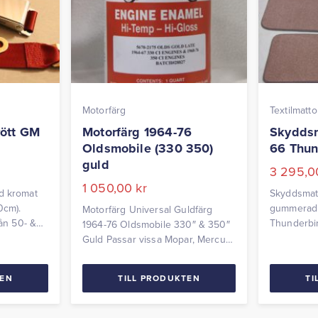
Motorfärg
Textilmatto
rött GM
Motorfärg 1964-76
Skyddsm
Oldsmobile (330 350)
66 Thun
guld
3 295,
1 050,00
kr
d kromat
Skyddsmatt
0cm).
gummerad 
Motorfärg Universal Guldfärg
rån 50- &
Thunderbir
1964-76 Oldsmobile 330″ & 350″
Hot Rods
beställnin
Guld Passar vissa Mopar, Mercury
m.fl Volym: 0,96 liter
TEN
TILL PRODUKTEN
TI