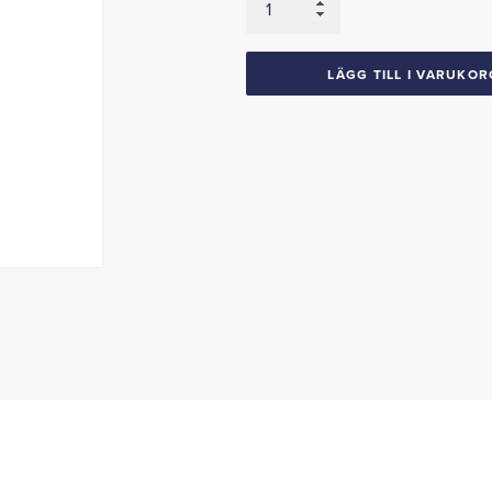
1954
Ford
mängd
LÄGG TILL I VARUKOR