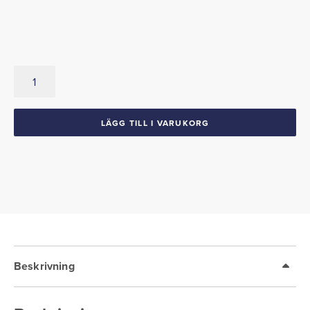
Backspegel
Utvändig
1959-
60
LÄGG TILL I VARUKORG
Oldsmobile
mängd
Beskrivning