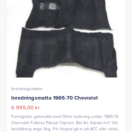
Inredningsmattor
Inredningsmatta 1965-70 Chevrolet
6 995,00
kr
Formgjuten golvmatta med 13mm isolering under. 1965-70
Chevrolet Fullsize Passar Caprice, Bel Air, Impala m.fl. Vid
beställning ange färg, För färgval gå in på ACC eller skicka