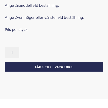
Ange årsmodell vid beställning.
Ange även höger eller vänster vid beställning.
Pris per styck
Backspegel
1961-
70
Oldsmobile
LÄGG TILL I VARUKORG
88
98
mängd