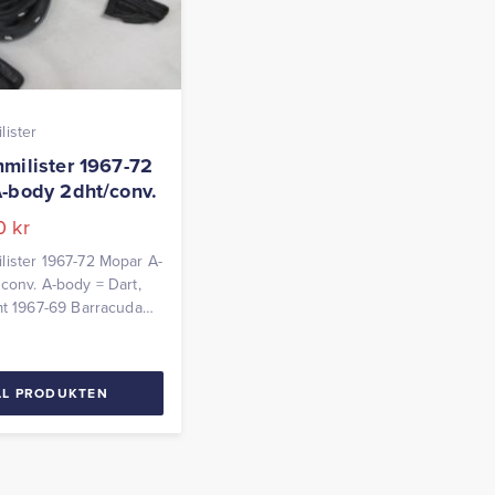
ister
milister 1967-72
-body 2dht/conv.
00
kr
ister 1967-72 Mopar A-
conv. A-body = Dart,
mt 1967-69 Barracuda
parvis
LL PRODUKTEN