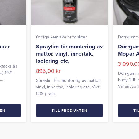
Övriga kemiska produkter
Dörrgummil
opar
Spraylim för montering av
Dörrgum
mattor, vinyl, innertak,
Mopar A
Isolering etc,
3 990,
kfackslås
895,00
kr
a) 1971-
Dörrgummil
y
body 2dht/
Spraylim för montering av mattor,
).
Valiant sa
vinyl, innertak, Isolering etc, Vikt:
Levereras 
539 gram.
TEN
TILL PRODUKTEN
TI