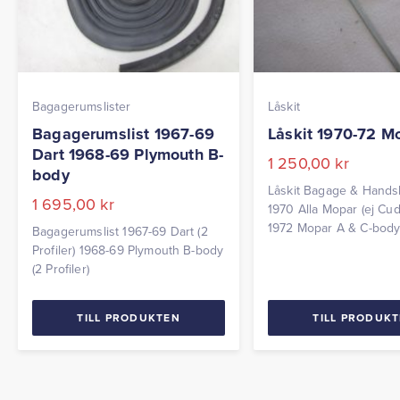
Bagagerumslister
Låskit
Bagagerumslist 1967-69
Låskit 1970-72 M
Dart 1968-69 Plymouth B-
1 250,00
kr
body
Låskit Bagage & Hands
1 695,00
kr
1970 Alla Mopar (ej Cud
1972 Mopar A & C-bod
Bagagerumslist 1967-69 Dart (2
(Dart,Valiant, Fullsize etc
Profiler) 1968-69 Plymouth B-body
(2 Profiler)
TILL PRODUKTEN
TILL PRODUK