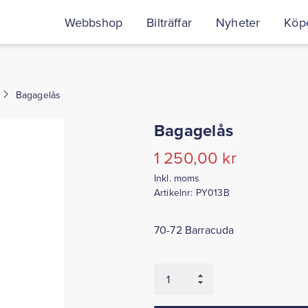
Webbshop
Bilträffar
Nyheter
Köpe
Bagagelås
Bagagelås
1 250,00
kr
Inkl. moms
Artikelnr:
PY013B
70-72 Barracuda
Bagagelås
mängd