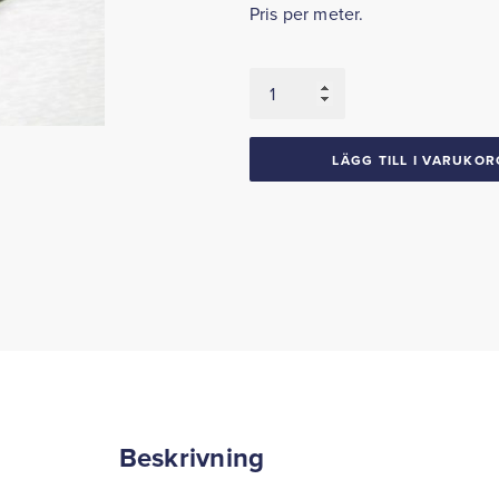
Pris per meter.
Bagagerumslist
1941-
54
Mopar
LÄGG TILL I VARUKOR
mängd
Beskrivning