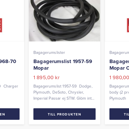
Bagagerumslister
Bagagerum
1968-70
Bagagerumslist 1957-59
Bagager
Mopar
Mopar 
1 895,00
kr
1 980,0
0 Charger
Bagagerumslist 1957-59 Dodge,
Bagagerum
Plymouth, DeSoto, Chrysler,
body (2 pro
Imperial Passar ej STW. Glöm inte
Plymouth
att beställa en tub med svart
gummilistlim.
TEN
TILL PRODUKTEN
TI