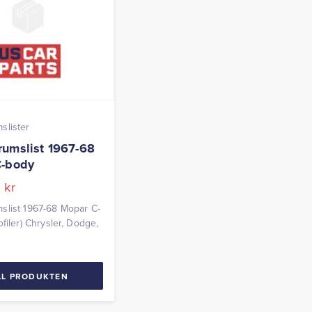
slister
umslist 1967-68
C-body
0
kr
slist 1967-68 Mopar C-
filer) Chrysler, Dodge,
LL PRODUKTEN