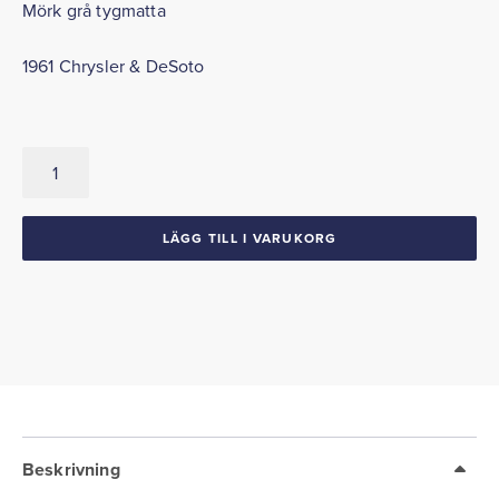
Mörk grå tygmatta
1961 Chrysler & DeSoto
Bagagerumsmatta
1961
Chrysler
DeSoto
LÄGG TILL I VARUKORG
mängd
Beskrivning