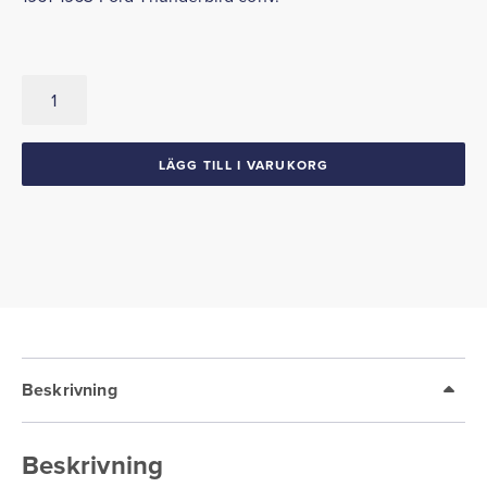
Bagagerumsmatta
1961-
1963
Thunderbird
LÄGG TILL I VARUKORG
conv.
mängd
Beskrivning
Beskrivning