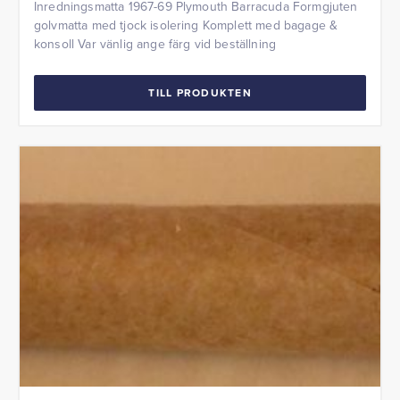
Inredningsmatta 1967-69 Plymouth Barracuda Formgjuten
golvmatta med tjock isolering Komplett med bagage &
konsoll Var vänlig ange färg vid beställning
TILL PRODUKTEN