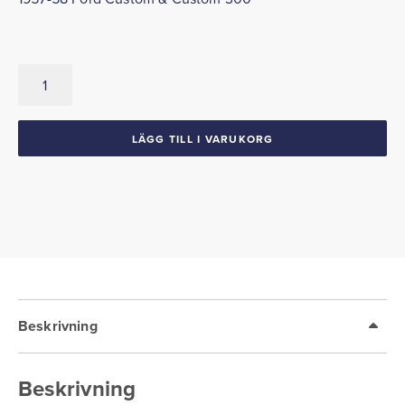
Bakrutelist
1957-
58
Ford
LÄGG TILL I VARUKORG
Custom
Custom
300
mängd
Beskrivning
Beskrivning