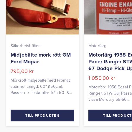
Säkerhetsbälten
Motorfärg
Midjebälte mörk rött GM
Motorfärg 1958 E
Ford Mopar
Pacer Ranger ST
67 Dodge Pick-U
795,00
kr
1 050,00
kr
Mörkrött midjebälte med kromat
spänne. Längd: 60″ (150cm).
Motorfärg 1958 Edsel P
Passar de flesta bilar från 50- &
Ranger, STW Gul Passa
60-talet. Passar även Hot Rods
vissa Mercury 55-56
och äldre veteranbilar.
& Dodge Truck 57-67. 
0,96 liter
TILL PRODUKTEN
TILL PRODUK