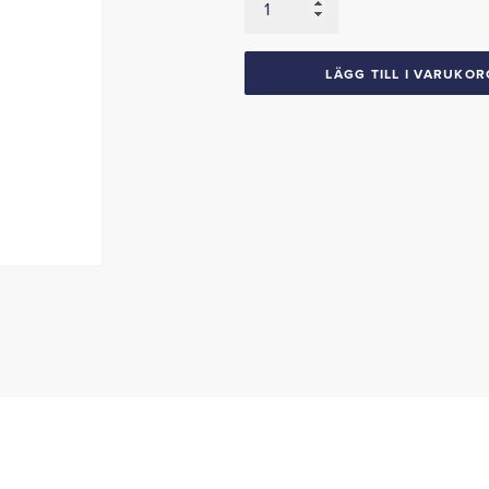
1967-
68
Galaxie
LÄGG TILL I VARUKOR
sedan
mängd