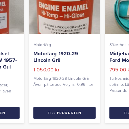
Motorfärg
Säkerhets
dsel
Motorfärg 1920-29
Midjebä
W 1957-
Lincoln Grå
Ford Mo
p Gul
1 050,00
kr
795,00
Motorfärg 1920-29 Lincoln Grå
Turkos mi
Även på torped Volym: 0,96 liter
spänne. Lä
acer,
Passar de f
r även
60-talet. 
och äldre v
Volym:
TEN
TILL PRODUKTEN
TI