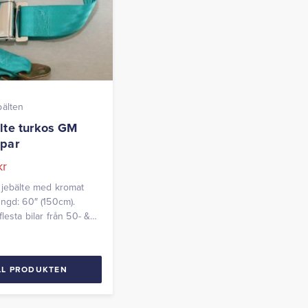
bälten
lte turkos GM
par
kr
djebälte med kromat
ngd: 60″ (150cm).
lesta bilar från 50- &
Passar även Hot Rods
eteranbilar.
LL PRODUKTEN