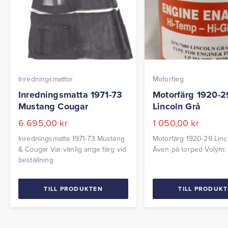
Inredningsmattor
Motorfärg
Inredningsmatta 1971-73
Motorfärg 1920-2
Mustang Cougar
Lincoln Grå
6 695,00
kr
1 050,00
kr
Inredningsmatta 1971-73 Mustang
Motorfärg 1920-29 Linc
& Cougar Var vänlig ange färg vid
Även på torped Volym: 
beställning
TILL PRODUKTEN
TILL PRODUK