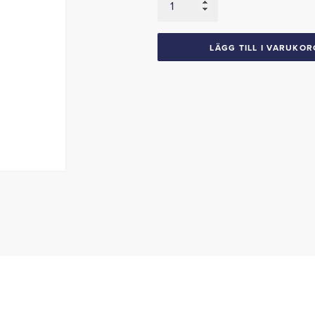
Fram
1971-
73
LÄGG TILL I VARUKOR
Mustang
Cougar
Pinto
mängd