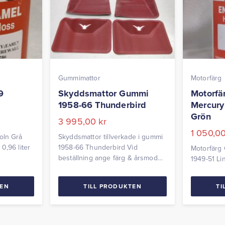
Gummimattor
Motorfärg
9
Skyddsmattor Gummi
Motorfä
1958-66 Thunderbird
Mercury
Grön
3 995,00
kr
1 050,0
oln Grå
Skyddsmattor tillverkade i gummi
0,96 liter
1958-66 Thunderbird Vid
Motorfärg
beställning ange färg & årsmodell.
1949-51 Li
Levereras i sats om 4 mattor.
TEN
TILL PRODUKTEN
TI