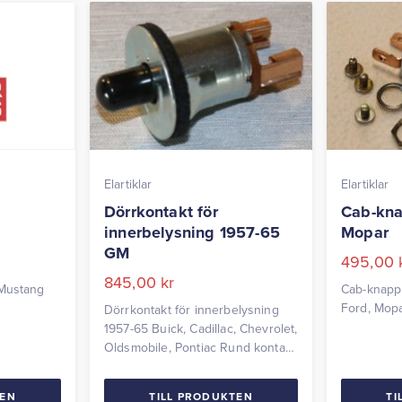
Elartiklar
Elartiklar
Dörrkontakt för
Cab-kn
innerbelysning 1957-65
Mopar
GM
495,00
845,00
kr
 Mustang
Cab-knapp 
Ford, Mopa
Dörrkontakt för innerbelysning
1957-65 Buick, Cadillac, Chevrolet,
Oldsmobile, Pontiac Rund kontakt
med 2 stift Pris per styck
TEN
TILL PRODUKTEN
TI