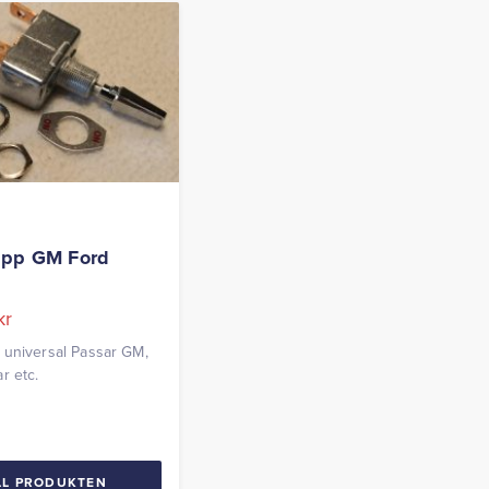
app GM Ford
kr
universal Passar GM,
r etc.
LL PRODUKTEN