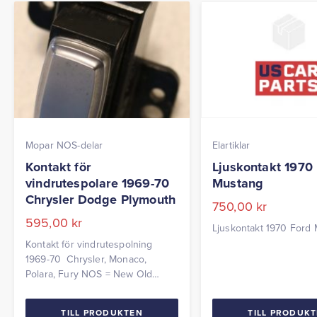
Mopar NOS-delar
Elartiklar
Kontakt för
Ljuskontakt 1970
vindrutespolare 1969-70
Mustang
Chrysler Dodge Plymouth
750,00
kr
595,00
kr
Ljuskontakt 1970 Ford
Kontakt för vindrutespolning
1969-70 Chrysler, Monaco,
Polara, Fury NOS = New Old
Stock
TILL PRODUKTEN
TILL PRODUK