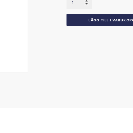
1929-
52
Chevrolet
LÄGG TILL I VARUKOR
6
cyl
mängd