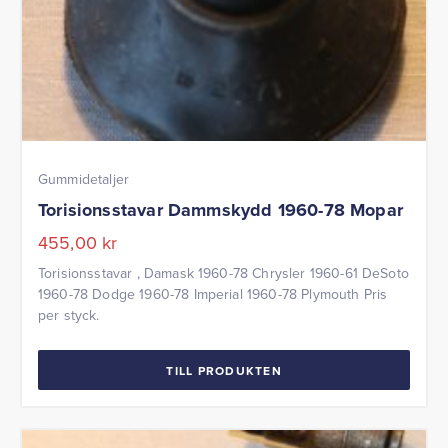
Gummidetaljer
Torisionsstavar Dammskydd 1960-78 Mopar
455,00
kr
Torisionsstavar , Damask 1960-78 Chrysler 1960-61 DeSoto
1960-78 Dodge 1960-78 Imperial 1960-78 Plymouth Pris
per styck.
TILL PRODUKTEN