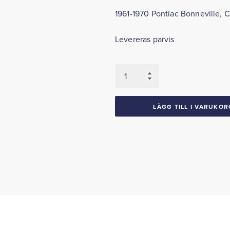
1961-1970 Pontiac Bonneville, C
Levereras parvis
Krängningshämmare
Bussningar
1961-
64
LÄGG TILL I VARUKOR
Cadillac
1961-
70
Pontiac
mängd