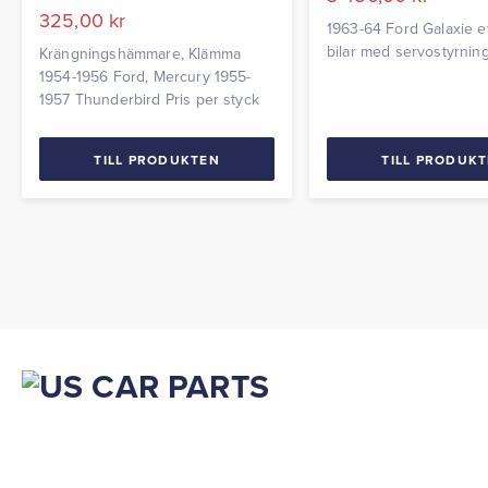
325,00
kr
1963-64 Ford Galaxie e
bilar med servostyrnin
Krängningshämmare, Klämma
1954-1956 Ford, Mercury 1955-
1957 Thunderbird Pris per styck
TILL PRODUKTEN
TILL PRODUK