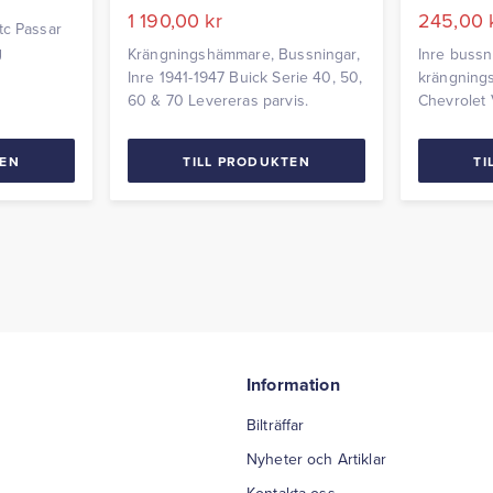
1 190,00
kr
245,00
tc Passar
g
Krängningshämmare, Bussningar,
Inre bussn
Inre 1941-1947 Buick Serie 40, 50,
krängning
60 & 70 Levereras parvis.
Chevrolet 
TEN
TILL PRODUKTEN
TI
Information
Bilträffar
Nyheter och Artiklar