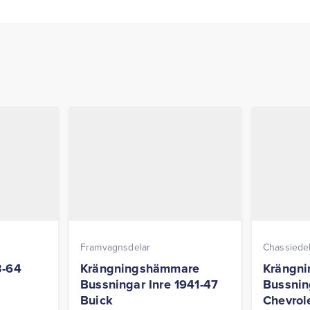
Framvagnsdelar
Chassiede
3-64
Krängningshämmare
Krängn
Bussningar Inre 1941-47
Bussnin
Buick
Chevrol