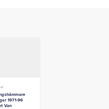
lar
ingshämmare
gar 1971-96
et Van