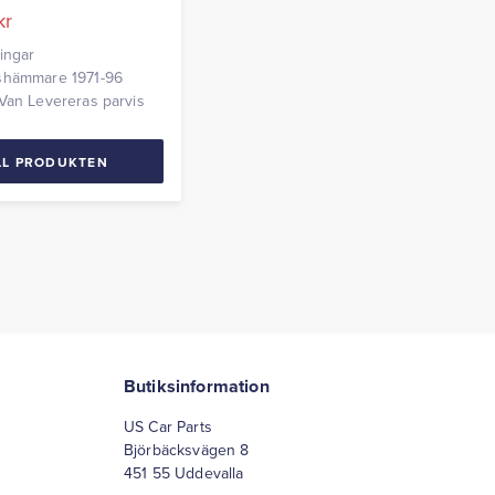
kr
ingar
shämmare 1971-96
Van Levereras parvis
LL PRODUKTEN
Butiksinformation
US Car Parts
Björbäcksvägen 8
451 55 Uddevalla