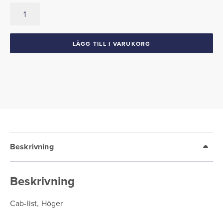
Cablist
Höger
1983-
93
LÄGG TILL I VARUKORG
Mustang
mängd
Beskrivning
Beskrivning
Cab-list, Höger