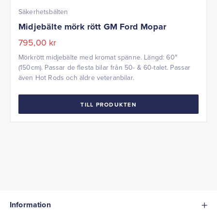
Säkerhetsbälten
Midjebälte mörk rött GM Ford Mopar
795,00
kr
Mörkrött midjebälte med kromat spänne. Längd: 60″
(150cm). Passar de flesta bilar från 50- & 60-talet. Passar
även Hot Rods och äldre veteranbilar.
TILL PRODUKTEN
Information