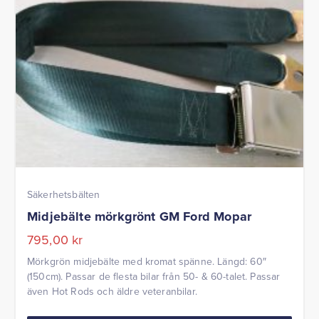
Säkerhetsbälten
Midjebälte mörkgrönt GM Ford Mopar
795,00
kr
Mörkgrön midjebälte med kromat spänne. Längd: 60″
(150cm). Passar de flesta bilar från 50- & 60-talet. Passar
även Hot Rods och äldre veteranbilar.