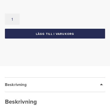
Clips
1954-
55
Ford
LÄGG TILL I VARUKORG
huvlist
mängd
Beskrivning
Beskrivning