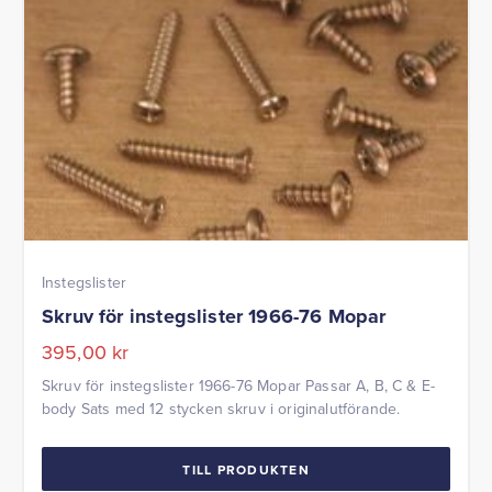
Instegslister
Skruv för instegslister 1966-76 Mopar
395,00
kr
Skruv för instegslister 1966-76 Mopar Passar A, B, C & E-
body Sats med 12 stycken skruv i originalutförande.
TILL PRODUKTEN