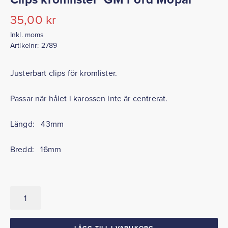
35,00
kr
Inkl. moms
Artikelnr:
2789
Justerbart clips för kromlister.
Passar när hålet i karossen inte är centrerat.
Längd: 43mm
Bredd: 16mm
Clips
kromlister
GM
Ford
LÄGG TILL I VARUKORG