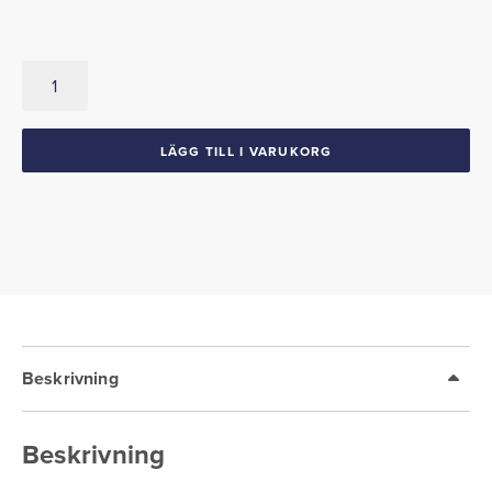
Clips
för
dörrgummilist
1955-
LÄGG TILL I VARUKORG
81
GM
mängd
Beskrivning
Beskrivning