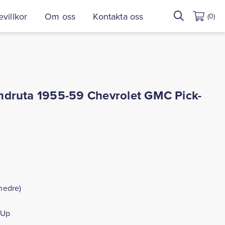
Sök
villkor
Om oss
Kontakta oss
(0)
efter:
vindruta 1955-59 Chevrolet GMC Pick-
(nedre)
-Up