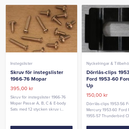
Instegslister
Nyckelringar & Tillbehö
Skruv för instegslister
Dörrlås-clips 195
1966-76 Mopar
Ford 1953-60 Ford
Up
395,00
kr
150,00
kr
Skruv för instegslister 1966-76
Mopar Passar A, B, C & E-body
Dörrlås-clips 1953-56 
Sats med 12 stycken skruv i
Mercury 1953-60 Ford 
originalutförande.
1955-57 Thunderbird Cl
fast dörrlås.