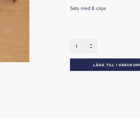
Sats med 8 clips
Clips
invändig
list
vindruta
LÄGG TILL I VARUKOR
1955-
59
Chevrolet
GMC
Pick-
Up
mängd