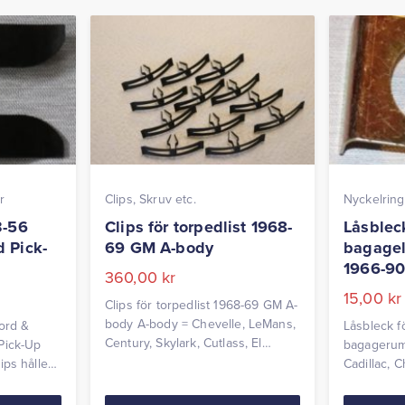
r
Clips, Skruv etc.
Nyckelring
3-56
Clips för torpedlist 1968-
Låsbleck
 Pick-
69 GM A-body
bagage
1966-9
360,00
kr
15,00
kr
Clips för torpedlist 1968-69 GM A-
body A-body = Chevelle, LeMans,
Ford &
Låsbleck f
Century, Skylark, Cutlass, El
Pick-Up
bagagerum
Camino etc. Pris per sats
ips håller
Cadillac, 
Pontiac 1
Plymouth, 