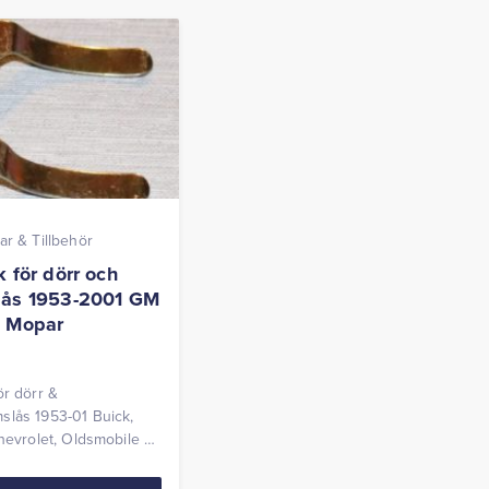
ar & Tillbehör
 för dörr och
lås 1953-2001 GM
0 Mopar
ör dörr &
slås 1953-01 Buick,
Chevrolet, Oldsmobile &
966-90 Dodge,
Chrysler & Imperial