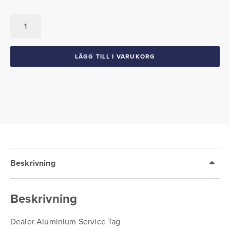
Dealer
Aluminium
Service
Tag
LÄGG TILL I VARUKORG
1955-
72
Chevrolet
mängd
Beskrivning
Beskrivning
Dealer Aluminium Service Tag