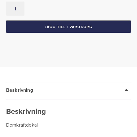
Domkraftsdekal
1962
Plymouth
mängd
LÄGG TILL I VARUKORG
Beskrivning
Beskrivning
Domkraftdekal