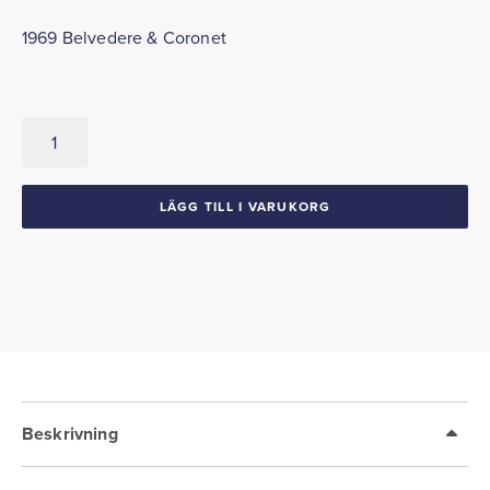
1969 Belvedere & Coronet
Domkraftsdekal
1969
Belvedere
Coronet
LÄGG TILL I VARUKORG
mängd
Beskrivning