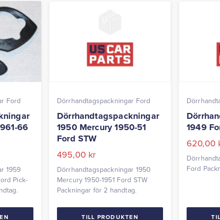
ar Ford
Dörrhandtagspackningar Ford
Dörrhandt
kningar
Dörrhandtagspackningar
Dörrhan
1961-66
1950 Mercury 1950-51
1949 Fo
Ford STW
620,00
495,00
kr
Dörrhandt
Ford Packn
ar 1959
Dörrhandtagspackningar 1950
ord Pick-
Mercury 1950-1951 Ford STW
ndtag.
Packningar för 2 handtag.
TEN
TILL PRODUKTEN
TI