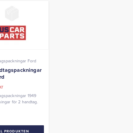
agspackningar Ford
dtagspackningar
rd
kr
agspackningar 1949
ingar för 2 handtag.
LL PRODUKTEN