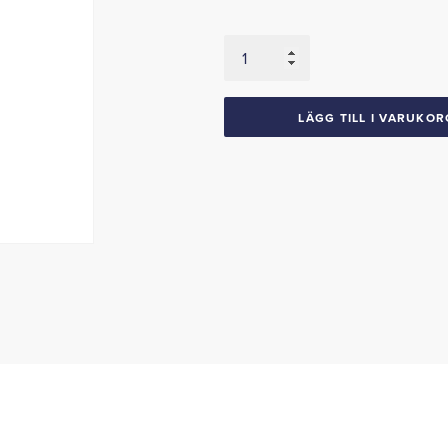
Dörrhandtagspackningar
1949
Mercury
mängd
LÄGG TILL I VARUKOR