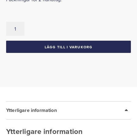
Dörrhandtagspackningar
1962
Ford
Galaxie
LÄGG TILL I VARUKORG
mängd
Ytterligare information
Ytterligare information