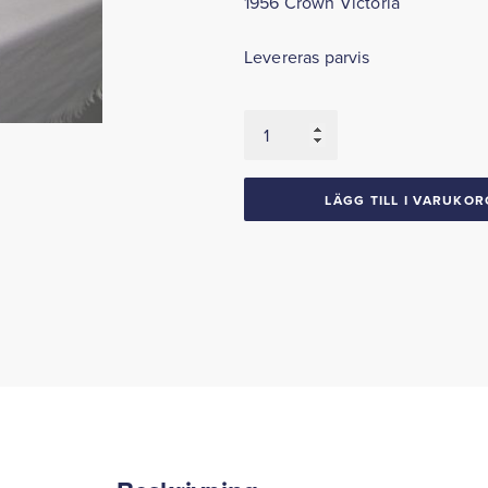
1956 Crown Victoria
Levereras parvis
Dörrlistsats
med
avslutning
1956
LÄGG TILL I VARUKOR
Ford
Mercury
2dht
conv.
Crown
Victoria
mängd