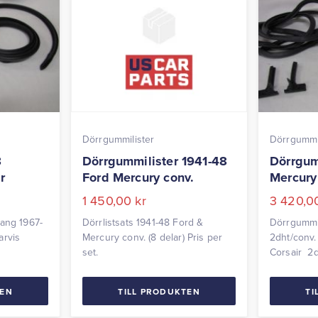
Dörrgummilister
Dörrgummil
8
Dörrgummilister 1941-48
Dörrgum
r
Ford Mercury conv.
Mercury
1 450,00
kr
3 420,
tang 1967-
Dörrlistsats 1941-48 Ford &
Dörrgummi
arvis
Mercury conv. (8 delar) Pris per
2dht/conv.
set.
Corsair 2d
parvis
TEN
TILL PRODUKTEN
TI