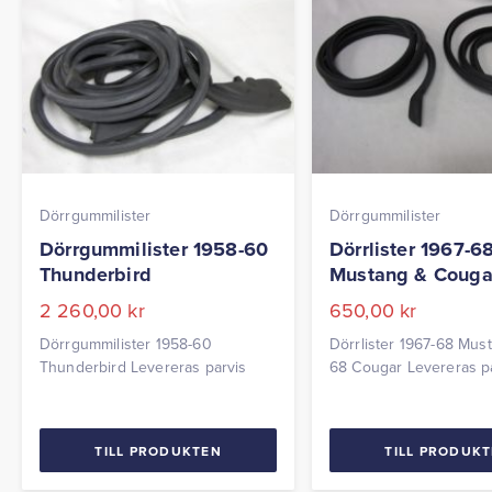
Dörrgummilister
Dörrgummilister
Dörrgummilister 1958-60
Dörrlister 1967-6
Thunderbird
Mustang & Couga
2 260,00
kr
650,00
kr
Dörrgummilister 1958-60
Dörrlister 1967-68 Mus
Thunderbird Levereras parvis
68 Cougar Levereras p
TILL PRODUKTEN
TILL PRODUK