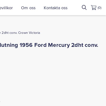
Sök
villkor
Om oss
Kontakta oss
(0)
efter:
y 2dht conv. Crown Victoria
slutning 1956 Ford Mercury 2dht conv.
.