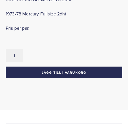
1973-78 Mercury Fullsize 2dht
Pris per par.
Dörrgummilister
1973-
78
Galaxie
LÄGG TILL I VARUKORG
LTD
Mercury
2dht
mängd