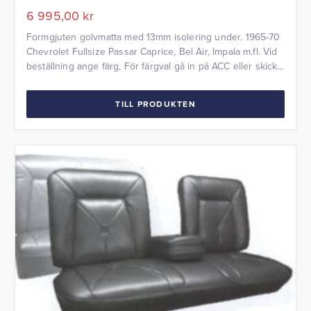
6 995,00
kr
Formgjuten golvmatta med 13mm isolering under. 1965-70
Chevrolet Fullsize Passar Caprice, Bel Air, Impala m.fl. Vid
beställning ange färg, För färgval gå in på ACC eller skicka
ett färgprov till oss.
TILL PRODUKTEN