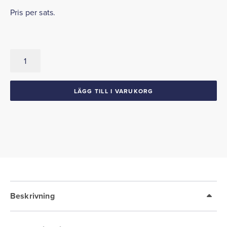
Pris per sats.
Dörrlistsats
med
avslutning
1951-
LÄGG TILL I VARUKORG
53
Buick
&
Oldsmobile
mängd
Beskrivning