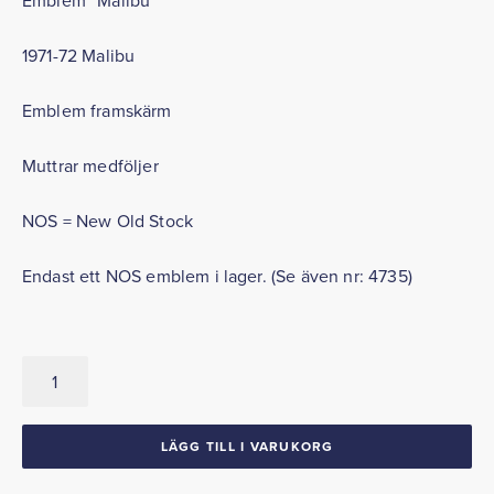
1971-72 Malibu
Emblem framskärm
Muttrar medföljer
NOS = New Old Stock
Endast ett NOS emblem i lager. (Se även nr: 4735)
Emblem
Framskärm
1971-
72
LÄGG TILL I VARUKORG
Malibu
mängd