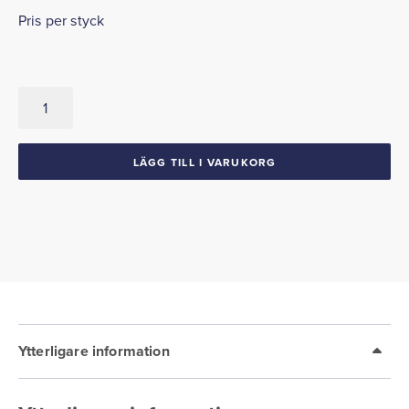
Pris per styck
Emblem
"Super
Deluxe"
1941-
LÄGG TILL I VARUKORG
42
Ford
mängd
Ytterligare information