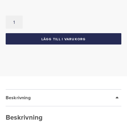
Emblem
"Torino
GT"
1969
LÄGG TILL I VARUKORG
Torino
mängd
Beskrivning
Beskrivning