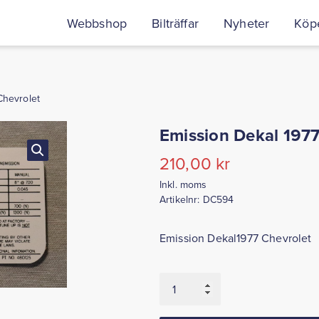
Webbshop
Bilträffar
Nyheter
Köpe
Chevrolet
Emission Dekal 1977
210,00
kr
Inkl. moms
Artikelnr:
DC594
Emission Dekal1977 Chevrolet
Emission
Dekal
1977