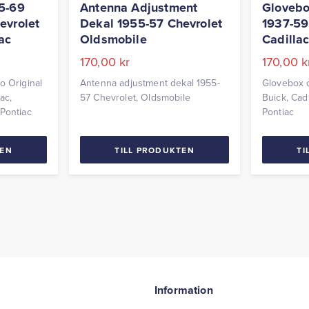
55-69
Antenna Adjustment
Gloveb
evrolet
Dekal 1955-57 Chevrolet
1937-59
ac
Oldsmobile
Cadilla
170,00
kr
170,00
k
o Original
Antenna adjustment dekal 1955-
Glovebox 
ac,
57 Chevrolet, Oldsmobile
Buick, Cadi
 Pontiac
Pontiac
TEN
TILL PRODUKTEN
TI
Information