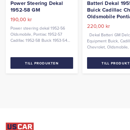
Power Steering Dekal
Batteri Dekal 19
1952-58 GM
Buick Cadillac Ch
Oldsmobile Ponti
190,00
kr
220,00
kr
Power steering dekal 1952-56
Oldsmobile, Pontiac 1952-57
Dekal Batteri GM Delc
Cadillac 1952-58 Buick 1953-54
Equipment Buick, Cadill
Chevrolet
Chevrolet, Oldsmobile,
TILL PRODUKTEN
TILL PRODUK