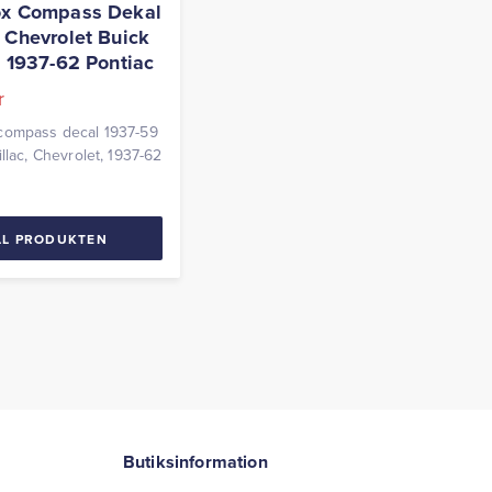
ox Compass Dekal
 Chevrolet Buick
c 1937-62 Pontiac
r
compass decal 1937-59
llac, Chevrolet, 1937-62
LL PRODUKTEN
Butiksinformation