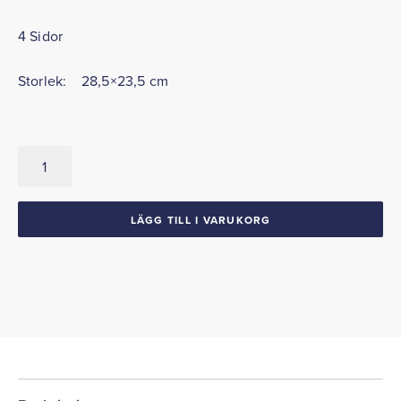
4 Sidor
Storlek: 28,5×23,5 cm
Försäljningsbroschyr
1977
Eldorado
mängd
LÄGG TILL I VARUKORG