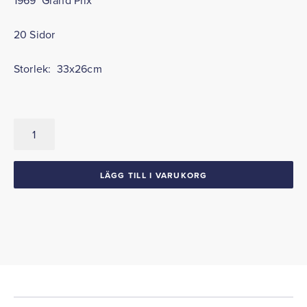
1969 Grand Prix
20 Sidor
Storlek: 33x26cm
Försäljningsbroschyr
1969
Grand
Prix
LÄGG TILL I VARUKORG
mängd