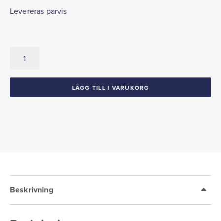
Levereras parvis
Framskärmsornament
1958
Chevrolet
mängd
LÄGG TILL I VARUKORG
Beskrivning