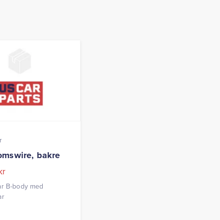
r
mswire, bakre
kr
ar B-body med
ar