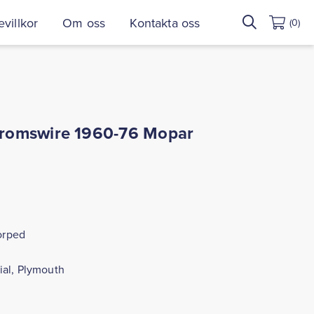
Sök
villkor
Om oss
Kontakta oss
(0)
efter:
romswire 1960-76 Mopar
orped
ial, Plymouth