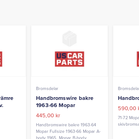
Bromsdelar
Bromsdela
rämre
Handbromswire bakre
Handbro
v.
1963-66 Mopar
590,00
445,00
kr
71-72 Mop
skivbroms
Handbromswire bakre 1963-64
Mopar Fullsize 1963-66 Mopar A-
body 1965 Mopar B-body