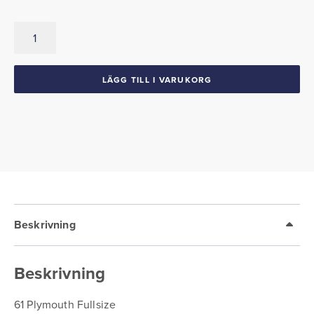
Glas
till
nummerskyltsbelysning
mängd
LÄGG TILL I VARUKORG
Beskrivning
Beskrivning
61 Plymouth Fullsize