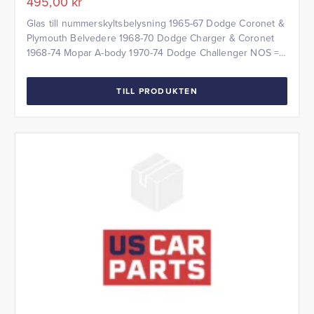
495,00
kr
Glas till nummerskyltsbelysning 1965-67 Dodge Coronet &
Plymouth Belvedere 1968-70 Dodge Charger & Coronet
1968-74 Mopar A-body 1970-74 Dodge Challenger NOS =
New Old Stock A-body = Valiant, Dart, Barracuda etc.
TILL PRODUKTEN