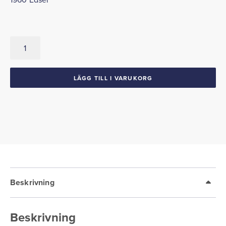
Nummerskyltsbelysning
Glas
1959-
63
LÄGG TILL I VARUKORG
Ford
1964
Mercury
1960
Edsel
mängd
Beskrivning
Beskrivning