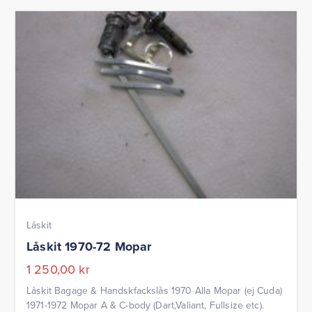
Låskit
Låskit 1970-72 Mopar
1 250,00
kr
Låskit Bagage & Handskfackslås 1970 Alla Mopar (ej Cuda)
1971-1972 Mopar A & C-body (Dart,Valiant, Fullsize etc).