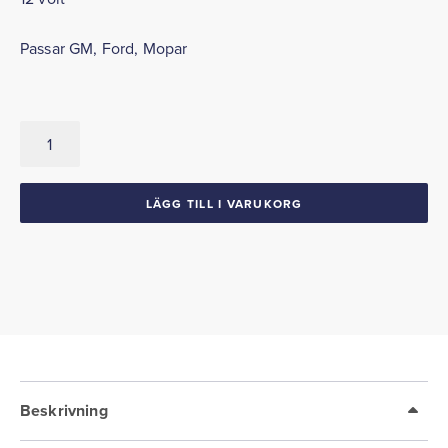
Passar GM, Ford, Mopar
Glödlampa
för
back-
ljus
LÄGG TILL I VARUKORG
12
volt
Ford
GM
Mopar
mängd
Beskrivning