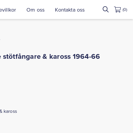
Sök
villkor
Om oss
Kontakta oss
(0)
efter:
T
 stötfångare & kaross 1964-66
& kaross