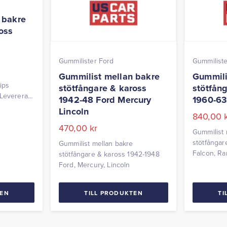
 bakre
oss
Gummilister Ford
Gummiliste
Gummilist mellan bakre
Gummili
ips
stötfångare & kaross
stötfån
 Levereras
1942-48 Ford Mercury
1960-63
Lincoln
840,00
470,00
kr
Gummilist 
stötfångar
Gummilist mellan bakre
Falcon, R
stötfångare & kaross 1942-1948
Ford, Mercury, Lincoln
TEN
TILL PRODUKTEN
TI