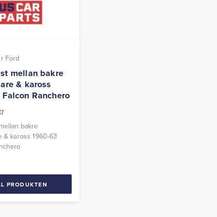
r Ford
st mellan bakre
gare & kaross
 Falcon Ranchero
kr
mellan bakre
e & kaross 1960-63
anchero
LL PRODUKTEN