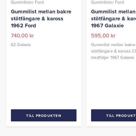
Gummilister Ford
Gummilister Ford
Gummilist mellan bakre
Gummilist mellan
stötfångare & kaross
stötfångare & kar
1962 Ford
1967 Galaxie
740,00
kr
595,00
kr
62 Galaxie
Gummilist mellan bakre
stötfångare & kaross Cl
medföljer 1967 Galaxie
parvis
TILL PRODUKTEN
TILL PRODUK