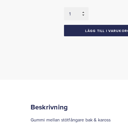
Gummi
mellan
bakre
stötfångare
LÄGG TILL I VARUKOR
&
kaross
1964-
66
Thunderbird
HT
mängd
Beskrivning
Gummi mellan stötfångare bak & kaross