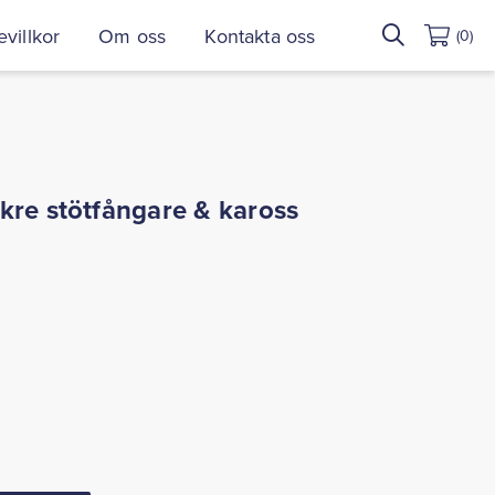
Sök
villkor
Om oss
Kontakta oss
(0)
efter:
kre stötfångare & kaross