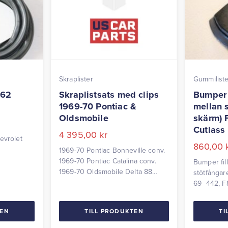
Skraplister
Gummilist
-62
Skraplistsats med clips
Bumper 
1969-70 Pontiac &
mellan 
Oldsmobile
skärm) 
Cutlass
4 395,00
kr
evrolet
860,00
1969-70 Pontiac Bonneville conv.
1969-70 Pontiac Catalina conv.
Bumper fil
1969-70 Oldsmobile Delta 88
stötfångar
conv. Skraplistsats Sats med 8
69 442, F
delar.
parvis
TEN
TILL PRODUKTEN
TI