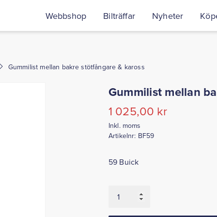
Webbshop
Bilträffar
Nyheter
Köpe
Gummilist mellan bakre stötfångare & kaross
Gummilist mellan ba
1 025,00
kr
Inkl. moms
Artikelnr:
BF59
59 Buick
Gummilist
mellan
bakre