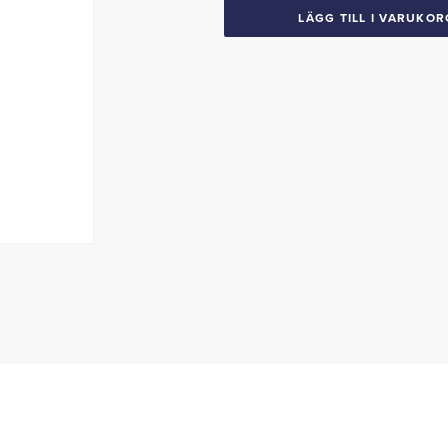
stötfångare
LÄGG TILL I VARUKOR
&
kaross
mängd