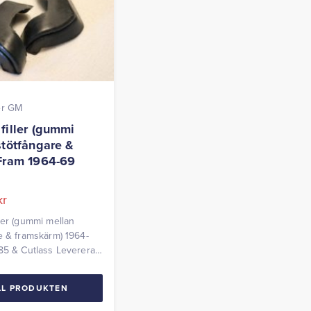
er GM
filler (gummi
stötfångare &
Fram 1964-69
kr
ler (gummi mellan
e & framskärm) 1964-
85 & Cutlass Levereras
LL PRODUKTEN