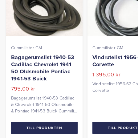
Gummilister GM
Gummilister GM
Bagagerumslist 1940-53
Vindrutelist 1956
Cadillac Chevrolet 1941-
Corvette
50 Oldsmobile Pontiac
1 395,00
kr
1941-53 Buick
Vindrutelist 1956-62 Ch
795,00
kr
Corvette
Bagagerumslist 1940-53 Cadillac
& Chevrolet 1941-50 Oldsmobile
& Pontiac 1941-53 Buick Gummilist
sitter på karossen.
TILL PRODUKTEN
TILL PRODUK