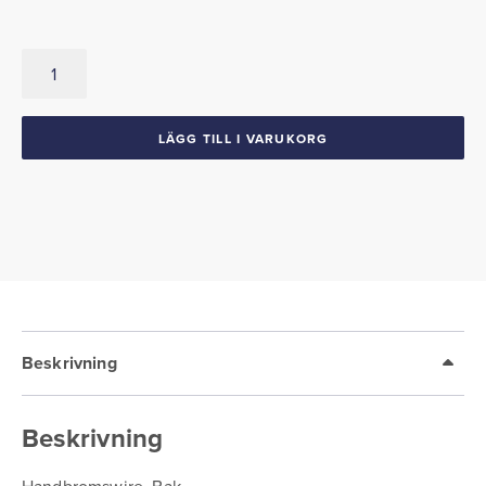
Handbromswire
Bak
1958
Thunderbird
LÄGG TILL I VARUKORG
mängd
Beskrivning
Beskrivning