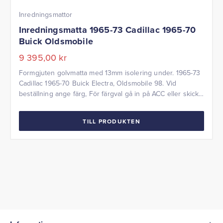
Inredningsmattor
Inredningsmatta 1965-73 Cadillac 1965-70
Buick Oldsmobile
9 395,00
kr
Formgjuten golvmatta med 13mm isolering under. 1965-73
Cadillac 1965-70 Buick Electra, Oldsmobile 98. Vid
beställning ange färg, För färgval gå in på ACC eller skicka
ett färgprov till oss.
TILL PRODUKTEN