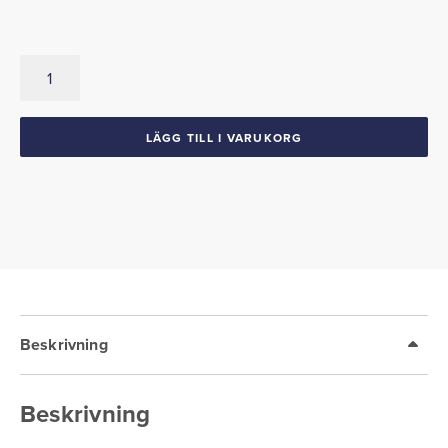
Handskfackslåda
1941
Buick
mängd
LÄGG TILL I VARUKORG
Beskrivning
Beskrivning