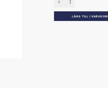
1971-
73
Mercury
LÄGG TILL I VARUKOR
Cougar
mängd