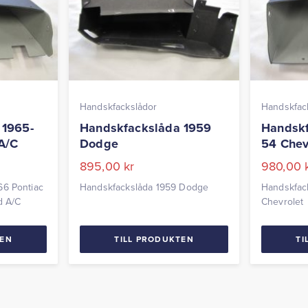
Handskfackslådor
Handskfac
 1965-
Handskfackslåda 1959
Handskf
A/C
Dodge
54 Chev
895,00
kr
980,00
66 Pontiac
Handskfackslåda 1959 Dodge
Handskfac
d A/C
Chevrolet
TEN
TILL PRODUKTEN
TI