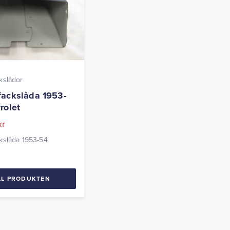
kslådor
ackslåda 1953-
rolet
kr
kslåda 1953-54
LL PRODUKTEN