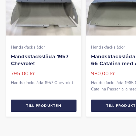
Handskfackslådor
Handskfackslådor
Handskfackslåda 1957
Handskfackslåda
Chevrolet
66 Catalina med 
795,00
kr
980,00
kr
Handskfackslåda 1957 Chevrolet
Handskfackslåda 1965-
Catalina Passar alla me
TILL PRODUKTEN
TILL PRODUK