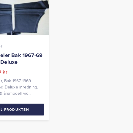
er
eler Bak 1967-69
 Deluxe
0
kr
r, Bak 1967-1969
d Deluxe inredning.
& årsmodell vid
g Levereras parvis
LL PRODUKTEN