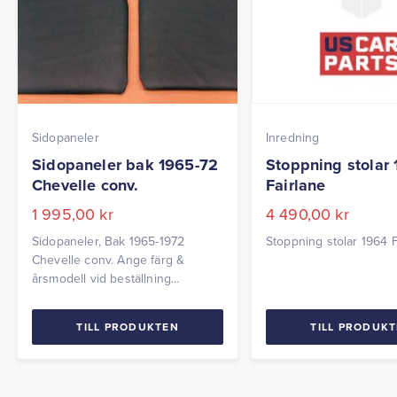
Sidopaneler
Inredning
Sidopaneler bak 1965-72
Stoppning stolar
Chevelle conv.
Fairlane
1 995,00
kr
4 490,00
kr
Sidopaneler, Bak 1965-1972
Stoppning stolar 1964 F
Chevelle conv. Ange färg &
årsmodell vid beställning
Levereras parvis
TILL PRODUKTEN
TILL PRODUK