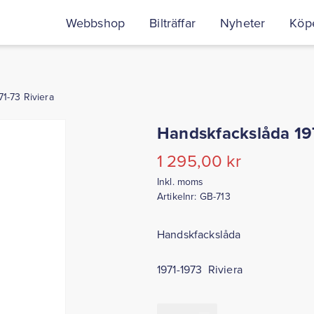
Webbshop
Bilträffar
Nyheter
Köpe
1-73 Riviera
Handskfackslåda 197
1 295,00
kr
Inkl. moms
Artikelnr:
GB-713
Handskfackslåda
1971-1973 Riviera
Handskfackslåda