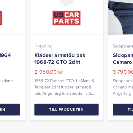
Inredning
Sidopanel
 1964
Klädsel armstöd bak
Sidopan
1968-72 GTO 2dht
Camaro
2 950,00
kr
3 790,0
airlane
1968-72 Pontiac GTO, LeMans &
Sidopanele
Tempest 2dht Klädsel armstöd
Camaro me
bak Ange färg & årsmodell vid
Ange färg 
beställning Levereras parvis
beställnin
TEN
TILL PRODUKTEN
TI