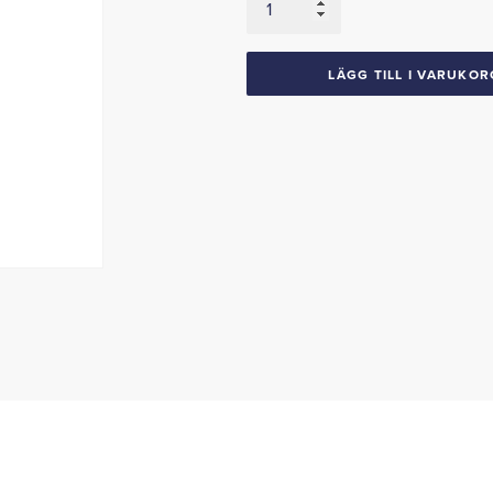
1971-
73
Riviera
LÄGG TILL I VARUKOR
mängd